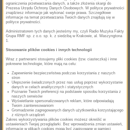
ograniczenia przetwarzania danych, a także złożenia skargi do
mieliśmy do czynienia z zespołem de Quervaina.
Prezesa Urzędu Ochrony Danych Osobowych. W polityce prywatności
znajdziesz informacje jak wykonać swoje prawa. Szczegółowe
informacje na temat przetwarzania Twoich danych znajdują się w
Jeżeli nic nas nie boli, też powinniśmy wybrać się
polityce prywatności.
na badania, by sprawdzić czy mamy zdrową
Administratorem tych danych jesteśmy my, czyli Radio Muzyka Fakty
Grupa RMF sp. z o.o. sp. k. z siedzibą w Krakowie, al. Waszyngtona
tarczycę?
1.
Stosowanie plików cookies i innych technologii
Nie ma tutaj specjalnych zaleceń. Na pewno TSH
Wraz z partnerami stosujemy pliki cookies (tzw. ciasteczka) i inne
przesiewowo powinny wykonywać kobiety, które
pokrewne technologie, które mają na celu:
planują ciążę lub są w pierwszym trymestrze ciąży.
Zapewnienie bezpieczeństwa podczas korzystania z naszych
Pamiętajmy, że badanie TSH jest w panelu badań
stron
Ulepszenie świadczonych przez nas usług poprzez wykorzystanie
zlecanych przez lekarza rodzinnego. Jeżeli TSH nie
danych w celach analitycznych i statystycznych
Poznanie Twoich preferencji na podstawie sposobu korzystania z
mieści się w normie i wystąpią u pacjenta objawy
naszych serwisów
Wyświetlanie spersonalizowanych reklam, które odpowiadają
sugerujące nadczynność lub niedoczynność
Twoim zainteresowaniom
Gromadzenie zagregowanych danych użytkownika korzystającego
tarczycy, lekarz POZ może skierować go do
z różnych urządzeń
Zakres wykorzystywania plików cookies możesz określić w
endokrynologa.
ustawieniach Twojej przeglądarki. Bez wprowadzenia zmian ustawień,
informacje w plikach cookies mogą być zapisywane w pamięci