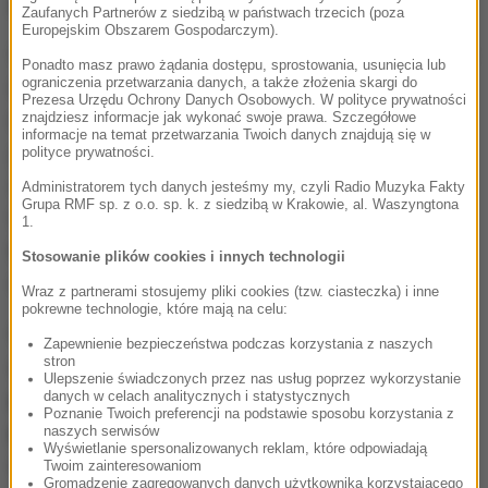
A co najbardziej szkodzi naszej tarczycy?
Zaufanych Partnerów z siedzibą w państwach trzecich (poza
Europejskim Obszarem Gospodarczym).
Wprost nie można na to pytanie odpowiedzieć, bo nie
Ponadto masz prawo żądania dostępu, sprostowania, usunięcia lub
ograniczenia przetwarzania danych, a także złożenia skargi do
ma czegoś takiego co ewidentnie szkodzi tarczycy i
Prezesa Urzędu Ochrony Danych Osobowych. W polityce prywatności
znajdziesz informacje jak wykonać swoje prawa. Szczegółowe
może doprowadzić do jej zniszczenia. Czynników
informacje na temat przetwarzania Twoich danych znajdują się w
jest wiele, m.in. niedobór jodu w otaczającym nas
polityce prywatności.
środowisku może spowodować zaburzenia funkcji
Administratorem tych danych jesteśmy my, czyli Radio Muzyka Fakty
Grupa RMF sp. z o.o. sp. k. z siedzibą w Krakowie, al. Waszyngtona
tarczycy - zwłaszcza wśród małych dzieci czy
1.
kobiet w ciąży. Te grupy są najbardziej wrażliwe na
Stosowanie plików cookies i innych technologii
niedobór hormonów tarczycy.
Wraz z partnerami stosujemy pliki cookies (tzw. ciasteczka) i inne
pokrewne technologie, które mają na celu:
Sól spożywcza powinna być jodowana - takie były
Zapewnienie bezpieczeństwa podczas korzystania z naszych
stron
zalecenia epidemiologiczne, zwłaszcza dla
Ulepszenie świadczonych przez nas usług poprzez wykorzystanie
danych w celach analitycznych i statystycznych
południa Polski z powodu niedoboru tego
Poznanie Twoich preferencji na podstawie sposobu korzystania z
pierwiastka. Dziś na półkach sklepowych możemy
naszych serwisów
Wyświetlanie spersonalizowanych reklam, które odpowiadają
znaleźć szeroki wybór soli - bez jodu. Czy możemy
Twoim zainteresowaniom
Gromadzenie zagregowanych danych użytkownika korzystającego