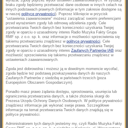
wyrażać zgody poprzez wybór ustawień zaawansowanych. W sytuacji
braku zgody będziemy przetwarzać dane osobowe w innych celach na
innych podstawach prawnych (informacje w tym zakresie dostępne są
w naszej
polityce prywatności
). Poprzez kliknięcie w przycisk
"ustawienia zaawansowane" możesz zarządzać swoimi preferencjami
przed wyrażeniem zgody lub odmową udzielenia zgody. Cele
przetwarzania Twoich danych bez konieczności uzyskania Twojej
zgody w oparciu o uzasadniony interes Radio Muzyka Fakty Grupa
Należy unikać tych zawierających szkodliwe
RMF sp. z o.o. sp. k. oraz informacje o możliwości sprzeciwienia się
takiemu przetwarzaniu znajdziesz w
polityce prywatności
. Cele
barwniki, parabeny czy substancje zapachowe.
przetwarzania Twoich danych bez konieczności uzyskania Twojej
zgody w oparciu o uzasadniony interes
Zaufanych Partnerów IAB
oraz
Produkty o takim składzie podrażniają śluzówkę,
możliwość sprzeciwienia się takiemu przetwarzaniu znajdziesz w
ustawieniach zaawansowanych.
prowadząc nawet do jej przesuszenia, dlatego
Zgoda jest dobrowolna i możesz ją w dowolnym momencie wycofać,
powinno się ich unikać. Lepiej wybierać apteczne
zgoda będzie też podstawą przekazywania danych do naszych
Zaufanych Partnerów z siedzibą w państwach trzecich (poza
preparaty, które są znane i hipoalergiczne,
Europejskim Obszarem Gospodarczym).
bezbarwne, bezzapachowe i powodują nawilżenie
Ponadto masz prawo żądania dostępu, sprostowania, usunięcia lub
ograniczenia przetwarzania danych, a także złożenia skargi do
śluzówek, np. poprzez zawarty w składzie kwas
Prezesa Urzędu Ochrony Danych Osobowych. W polityce prywatności
hialuronowy czy emolienty. Także bielizna powinna
znajdziesz informacje jak wykonać swoje prawa. Szczegółowe
informacje na temat przetwarzania Twoich danych znajdują się w
być jak najbardziej przyjazna dla ciała, najlepiej jeśli
polityce prywatności.
jest bawełniana, przewiewna i nieobciskająca. Aby
Administratorem tych danych jesteśmy my, czyli Radio Muzyka Fakty