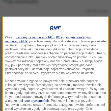
zdj. ilustracyjne
Według statystyk przeciętny amerykański
nastolatek spędza w internecie około dziewięć
Wraz z
zaufanymi partnerami IAB (1019)
i
innymi zaufanymi
godzin dziennie. Dzięki rozwojowi technologii do
partnerami (489)
przechowujemy i/lub odczytujemy informacje zawarte
dyspozycji ma już nie tylko telewizję i gry
na Twoim urządzeniu, takie jak pliki cookie, przetwarzamy dane
osobowe, takie jak unikalne identyfikatory, informacje przesyłane
komputerowe, ale wiele innych rozrywek i funkcji
przez urządzenia końcowe niezbędne do personalizacji reklam i treści,
udostępnienie funkcji mediów społecznościowych pomiaru ruchu jak
oferowanych przez smartfony, tablety i aplikacje
również dla rozwoju i poprawny naszych produktów. Za Twoją zgodą
my, jak i partnerzy możemy wykorzystywać precyzyjne dane
mobilne. Media społecznościowe, filmy video,
geolokalizacyjne i identyfikację poprzez skanowanie urządzeń.
Przechodząc do serwisu zgadzasz się na wskazane działania.
muzyka, czaty - w sieci jest co robić. Szkoda tylko, że
Możesz wyrazić zgodę na powyższe cele przetwarzania poprzez
- jak twierdzą naukowcy z Uniwersytetu Południowej
kliknięcie w przycisk "przechodzę do serwisu", możesz również nie
wyrażać zgody poprzez wybór ustawień zaawansowanych. W sytuacji
Kalifornii w USA - częste korzystanie z mediów
braku zgody będziemy przetwarzać dane osobowe w innych celach na
innych podstawach prawnych (informacje w tym zakresie dostępne są
cyfrowych idzie w parze z większym ryzykiem
w naszej
polityce prywatności
). Poprzez kliknięcie w przycisk
pojawienia się symptomów charakterystycznych dla
"ustawienia zaawansowane" możesz zarządzać swoimi preferencjami
przed wyrażeniem zgody lub odmową udzielenia zgody. Cele