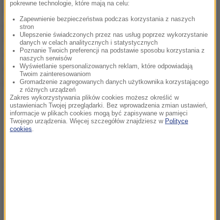
pokrewne technologie, które mają na celu:
zaobserwować silny związek statystyczny. Z całą
Zapewnienie bezpieczeństwa podczas korzystania z naszych
pewnością możemy powiedzieć, że nastolatki
stron
Ulepszenie świadczonych przez nas usług poprzez wykorzystanie
intensywnie korzystające z mediów cyfrowych są
danych w celach analitycznych i statystycznych
Poznanie Twoich preferencji na podstawie sposobu korzystania z
zdecydowanie bardziej narażone na rozwój
naszych serwisów
Wyświetlanie spersonalizowanych reklam, które odpowiadają
symptomów ADHD w przyszłości"
- podsumowuje dr
Twoim zainteresowaniom
Adam Leventhal, jeden z badaczy.
Gromadzenie zagregowanych danych użytkownika korzystającego
z różnych urządzeń
Zakres wykorzystywania plików cookies możesz określić w
ustawieniach Twojej przeglądarki. Bez wprowadzenia zmian ustawień,
informacje w plikach cookies mogą być zapisywane w pamięci
Twojego urządzenia. Więcej szczegółów znajdziesz w
Polityce
cookies
.
Dalsza część artykułu pod materiałem video: