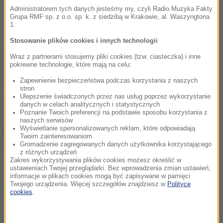
Administratorem tych danych jesteśmy my, czyli Radio Muzyka Fakty
Grupa RMF sp. z o.o. sp. k. z siedzibą w Krakowie, al. Waszyngtona
1.
Stosowanie plików cookies i innych technologii
Zaczopowanie się woskowiną kanału słuchowego
Wraz z partnerami stosujemy pliki cookies (tzw. ciasteczka) i inne
może objawiać się bólem i przyczynić do
pokrewne technologie, które mają na celu:
uszkodzenia błony bębenkowej.
Zapewnienie bezpieczeństwa podczas korzystania z naszych
stron
Ulepszenie świadczonych przez nas usług poprzez wykorzystanie
Kolejną przyczyną zatkanego ucha może być
danych w celach analitycznych i statystycznych
Poznanie Twoich preferencji na podstawie sposobu korzystania z
podróż samolotem czy przedostanie się wody do
naszych serwisów
Wyświetlanie spersonalizowanych reklam, które odpowiadają
kanału słuchowego
. Do uczucia prztykanego ucha
Twoim zainteresowaniom
Gromadzenie zagregowanych danych użytkownika korzystającego
dochodzi wówczas na skutek różnicy ciśnień.
z różnych urządzeń
Zakres wykorzystywania plików cookies możesz określić w
ustawieniach Twojej przeglądarki. Bez wprowadzenia zmian ustawień,
Podczas przeziębienia
również może dojść do
informacje w plikach cookies mogą być zapisywane w pamięci
przytkania się ucha podczas kataru czy zapalenia
Twojego urządzenia. Więcej szczegółów znajdziesz w
Polityce
cookies
.
zatok. Objawy zatkanego ucha towarzyszą również
osobom zmagającym się z
chorobą Meniere'a
.