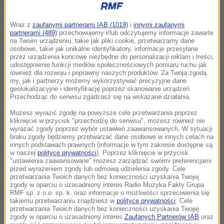
zmieniły kształt, kolor, stały się wypukłe , zanikły,
zaczęły swędzieć czy podkrwawiać. Mogą to być
Wraz z
zaufanymi partnerami IAB (1019)
i
innymi zaufanymi
objawy najgroźniejszego nowotworu skóry czyli
partnerami (489)
przechowujemy i/lub odczytujemy informacje zawarte
na Twoim urządzeniu, takie jak pliki cookie, przetwarzamy dane
czerniaka.
osobowe, takie jak unikalne identyfikatory, informacje przesyłane
przez urządzenia końcowe niezbędne do personalizacji reklam i treści,
udostępnienie funkcji mediów społecznościowych pomiaru ruchu jak
Innym typem niepokojących zmian są perłowe guzki
również dla rozwoju i poprawny naszych produktów. Za Twoją zgodą
my, jak i partnerzy możemy wykorzystywać precyzyjne dane
lub otoczone perłowym wałem niegojące się rany czy
geolokalizacyjne i identyfikację poprzez skanowanie urządzeń.
Przechodząc do serwisu zgadzasz się na wskazane działania.
nadżerki. Często pacjenci trafiają wtedy do lekarza
Możesz wyrazić zgodę na powyższe cele przetwarzania poprzez
informując że mają na skórze ranę która od dawna
kliknięcie w przycisk "przechodzę do serwisu", możesz również nie
wyrażać zgody poprzez wybór ustawień zaawansowanych. W sytuacji
się nie chce wygoić i okresowo krwawi. Takie objawy
braku zgody będziemy przetwarzać dane osobowe w innych celach na
mogą sugerować powstanie innego nowotworu
innych podstawach prawnych (informacje w tym zakresie dostępne są
w naszej
polityce prywatności
). Poprzez kliknięcie w przycisk
złośliwego, tzw. raka podstawnokomórkowego.
"ustawienia zaawansowane" możesz zarządzać swoimi preferencjami
przed wyrażeniem zgody lub odmową udzielenia zgody. Cele
przetwarzania Twoich danych bez konieczności uzyskania Twojej
zgody w oparciu o uzasadniony interes Radio Muzyka Fakty Grupa
Czy można skórę przygotować na lato?
RMF sp. z o.o. sp. k. oraz informacje o możliwości sprzeciwienia się
takiemu przetwarzaniu znajdziesz w
polityce prywatności
. Cele
przetwarzania Twoich danych bez konieczności uzyskania Twojej
Na około 2 miesiące przed rozpoczęciem opalania
zgody w oparciu o uzasadniony interes
Zaufanych Partnerów IAB
oraz