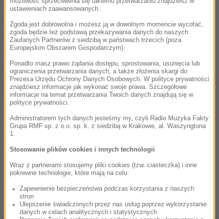
możliwość sprzeciwienia się takiemu przetwarzaniu znajdziesz w
warto wprowadzić do diety produkty bogate w beta-
ustawieniach zaawansowanych.
karoten jak np. marchew, pomidory czy pomarańcze.
Zgoda jest dobrowolna i możesz ją w dowolnym momencie wycofać,
zgoda będzie też podstawą przekazywania danych do naszych
Można także przyjmować beta-karoten w postaci
Zaufanych Partnerów z siedzibą w państwach trzecich (poza
suplementu diety. Aby uniknąć ryzyka powstania
Europejskim Obszarem Gospodarczym).
przebarwień warto też zmodyfikować stosowane
Ponadto masz prawo żądania dostępu, sprostowania, usunięcia lub
ograniczenia przetwarzania danych, a także złożenia skargi do
przez zimę kosmetyki, zaprzestać stosowania
Prezesa Urzędu Ochrony Danych Osobowych. W polityce prywatności
znajdziesz informacje jak wykonać swoje prawa. Szczegółowe
kosmetyków z retinolem, witaminą C czy z kwasami
informacje na temat przetwarzania Twoich danych znajdują się w
polityce prywatności.
a włączyć kremy z filtrami przeciwsłonecznymi.
Administratorem tych danych jesteśmy my, czyli Radio Muzyka Fakty
Jeżeli skóra w ostatnim czasie była poddawana
Grupa RMF sp. z o.o. sp. k. z siedzibą w Krakowie, al. Waszyngtona
1.
różnym intensywnym zabiegom kosmetycznym i
Stosowanie plików cookies i innych technologii
medycznym jak np. mikrodermabrazja, peelingi
kwasowe czy zabiegi laserowe, kolejne zabiegi
Wraz z partnerami stosujemy pliki cookies (tzw. ciasteczka) i inne
pokrewne technologie, które mają na celu:
należy odłożyć na okres jesienno-zimowy.
Zapewnienie bezpieczeństwa podczas korzystania z naszych
stron
Ulepszenie świadczonych przez nas usług poprzez wykorzystanie
danych w celach analitycznych i statystycznych
Wiele osób wyjeżdża w wakacje do bardzo ciepłych