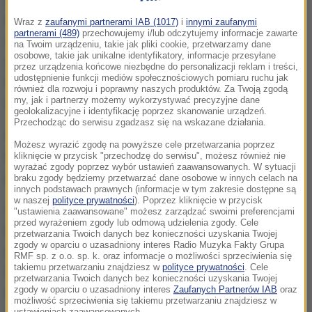
nie czuła się pewnie" w sypialni. Przewlekły brak
Wraz z
zaufanymi partnerami IAB (1017)
i
innymi zaufanymi
partnerami (489)
przechowujemy i/lub odczytujemy informacje zawarte
śmiałości wiąże się głównie z ciałem lub
na Twoim urządzeniu, takie jak pliki cookie, przetwarzamy dane
osobowe, takie jak unikalne identyfikatory, informacje przesyłane
umiejętnościami. Pośród przepytanych facetów
przez urządzenia końcowe niezbędne do personalizacji reklam i treści,
udostępnienie funkcji mediów społecznościowych pomiaru ruchu jak
tylko 3 proc. przyznało się do tego, że ani razu nie
również dla rozwoju i poprawny naszych produktów. Za Twoją zgodą
my, jak i partnerzy możemy wykorzystywać precyzyjne dane
odczuło pewności siebie.
geolokalizacyjne i identyfikację poprzez skanowanie urządzeń.
Przechodząc do serwisu zgadzasz się na wskazane działania.
Ale ankieta miała na celu wykazać także, co podnosi
Możesz wyrazić zgodę na powyższe cele przetwarzania poprzez
komfort kochanków podczas seksu i w jakich
kliknięcie w przycisk "przechodzę do serwisu", możesz również nie
wyrażać zgody poprzez wybór ustawień zaawansowanych. W sytuacji
pozycjach czują się najlepiej.
braku zgody będziemy przetwarzać dane osobowe w innych celach na
innych podstawach prawnych (informacje w tym zakresie dostępne są
w naszej
polityce prywatności
). Poprzez kliknięcie w przycisk
40 proc. kobiet jako komfortową wskazało
"ustawienia zaawansowane" możesz zarządzać swoimi preferencjami
przed wyrażeniem zgody lub odmową udzielenia zgody. Cele
klasyczną pozycję misjonarską, twierdząc, że
przetwarzania Twoich danych bez konieczności uzyskania Twojej
zgody w oparciu o uzasadniony interes Radio Muzyka Fakty Grupa
najlepiej czują się będąc na dole w sytuacji, kiedy to
RMF sp. z o.o. sp. k. oraz informacje o możliwości sprzeciwienia się
takiemu przetwarzaniu znajdziesz w
polityce prywatności
. Cele
mężczyzna przejmuje kontrolę. Analogicznie
przetwarzania Twoich danych bez konieczności uzyskania Twojej
zgody w oparciu o uzasadniony interes
Zaufanych Partnerów IAB
oraz
najgorzej w tym zestawieniu wypadła pozycja na
możliwość sprzeciwienia się takiemu przetwarzaniu znajdziesz w