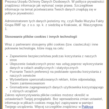
powiększaniu. Zdecydowanie jest to groźna choroba,
Prezesa Urzędu Ochrony Danych Osobowych. W polityce prywatności
znajdziesz informacje jak wykonać swoje prawa. Szczegółowe
m.in. dlatego, że pęknięcie tętniaka jest stanem
informacje na temat przetwarzania Twoich danych znajdują się w
polityce prywatności.
zagrażającym życiu.
Administratorem tych danych jesteśmy my, czyli Radio Muzyka Fakty
Grupa RMF sp. z o.o. sp. k. z siedzibą w Krakowie, al. Waszyngtona
Objawy tętniaka
1.
Stosowanie plików cookies i innych technologii
Tętniaki zazwyczaj przez długi czas nie wywołują
Wraz z partnerami stosujemy pliki cookies (tzw. ciasteczka) i inne
żadnych objawów
. Dopiero w bardziej
pokrewne technologie, które mają na celu:
zaawansowanych stanach, takich jak
Zapewnienie bezpieczeństwa podczas korzystania z naszych
stron
rozwarstwienie tętniaka, czy jego pęknięcie może
Ulepszenie świadczonych przez nas usług poprzez wykorzystanie
danych w celach analitycznych i statystycznych
pojawić się:
Poznanie Twoich preferencji na podstawie sposobu korzystania z
naszych serwisów
Wyświetlanie spersonalizowanych reklam, które odpowiadają
Dalsza część artykułu pod materiałem video:
Twoim zainteresowaniom
Gromadzenie zagregowanych danych użytkownika korzystającego
z różnych urządzeń
Zakres wykorzystywania plików cookies możesz określić w
ustawieniach Twojej przeglądarki. Bez wprowadzenia zmian ustawień,
informacje w plikach cookies mogą być zapisywane w pamięci
Twojego urządzenia. Więcej szczegółów znajdziesz w
Polityce