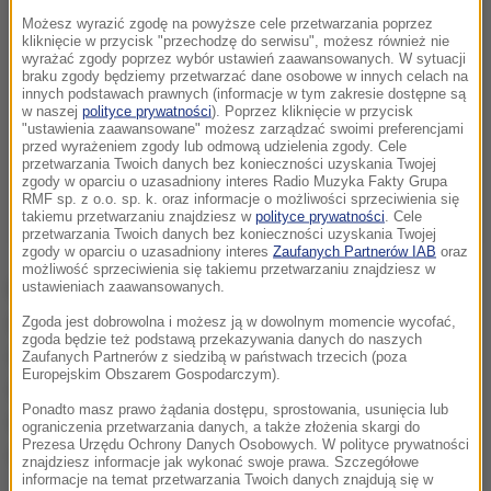
Możesz wyrazić zgodę na powyższe cele przetwarzania poprzez
kliknięcie w przycisk "przechodzę do serwisu", możesz również nie
wyrażać zgody poprzez wybór ustawień zaawansowanych. W sytuacji
braku zgody będziemy przetwarzać dane osobowe w innych celach na
innych podstawach prawnych (informacje w tym zakresie dostępne są
w naszej
polityce prywatności
). Poprzez kliknięcie w przycisk
"ustawienia zaawansowane" możesz zarządzać swoimi preferencjami
przed wyrażeniem zgody lub odmową udzielenia zgody. Cele
przetwarzania Twoich danych bez konieczności uzyskania Twojej
zgody w oparciu o uzasadniony interes Radio Muzyka Fakty Grupa
RMF sp. z o.o. sp. k. oraz informacje o możliwości sprzeciwienia się
takiemu przetwarzaniu znajdziesz w
polityce prywatności
. Cele
przetwarzania Twoich danych bez konieczności uzyskania Twojej
zgody w oparciu o uzasadniony interes
Zaufanych Partnerów IAB
oraz
możliwość sprzeciwienia się takiemu przetwarzaniu znajdziesz w
Problem chorób o podłożu alergicznym stale
ustawieniach zaawansowanych.
narasta. Pyłki traw i drzew, roztocza domowe, pleśń
Zgoda jest dobrowolna i możesz ją w dowolnym momencie wycofać,
zgoda będzie też podstawą przekazywania danych do naszych
oraz naskórek i sierść zwierząt domowych - w
Zaufanych Partnerów z siedzibą w państwach trzecich (poza
Europejskim Obszarem Gospodarczym).
otoczeniu jest cała masa tak zwanych alergenów
Ponadto masz prawo żądania dostępu, sprostowania, usunięcia lub
wziewnych, które mogą wywoływać w naszym
ograniczenia przetwarzania danych, a także złożenia skargi do
Prezesa Urzędu Ochrony Danych Osobowych. W polityce prywatności
organizmie wiele uciążliwych objawów.
znajdziesz informacje jak wykonać swoje prawa. Szczegółowe
informacje na temat przetwarzania Twoich danych znajdują się w