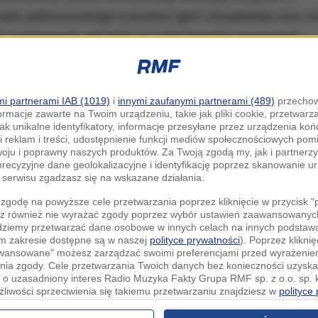
zętu jednorazowego w postaci igieł i strzykawek oraz o
alę zachorowań, ale także na wykonywanie masowych
iśmy się zobowiązać do zakupu i dostarczenia urządzeń
i partnerami IAB (1019)
i
innymi zaufanymi partnerami (489)
przechow
ormacje zawarte na Twoim urządzeniu, takie jak pliki cookie, przetwar
. zakupu szczepionki przeciw Covid-19.
Szczepienia w
jak unikalne identyfikatory, informacje przesyłane przez urządzenia k
i reklam i treści, udostępnienie funkcji mediów społecznościowych pom
la osób z grup ryzyka, seniorów i pracownikom ochron
woju i poprawny naszych produktów. Za Twoją zgodą my, jak i partner
ieczna jest współpraca z producentami wyrobów medyczn
recyzyjne dane geolokalizacyjne i identyfikację poprzez skanowanie u
serwisu zgadzasz się na wskazane działania.
ą możliwości produkcyjne. Przygotowanie do masowych
zgodę na powyższe cele przetwarzania poprzez kliknięcie w przycisk 
pleksowego podejścia do ich planowania i współpracy
z również nie wyrażać zgody poprzez wybór ustawień zaawansowanych
obów medycznych i administracji.
dziemy przetwarzać dane osobowe w innych celach na innych podsta
ym zakresie dostępne są w naszej
polityce prywatności
). Poprzez kliknię
awansowane" możesz zarządzać swoimi preferencjami przed wyrażenie
ia zgody. Cele przetwarzania Twoich danych bez konieczności uzyska
 o uzasadniony interes Radio Muzyka Fakty Grupa RMF sp. z o.o. sp. k
żliwości sprzeciwienia się takiemu przetwarzaniu znajdziesz w
polityce
nia Twoich danych bez konieczności uzyskania Twojej zgody w oparci
ch Partnerów IAB
oraz możliwość sprzeciwienia się takiemu przetwarza