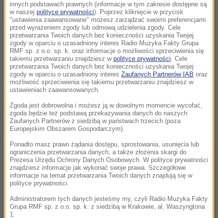
innych podstawach prawnych (informacje w tym zakresie dostępne są
odporności w ochronie ludzi przed Covid-19 niż
w naszej
polityce prywatności
). Poprzez kliknięcie w przycisk
"ustawienia zaawansowane" możesz zarządzać swoimi preferencjami
sama infekcja"
. Autorzy podkreślają, że wynika to
przed wyrażeniem zgody lub odmową udzielenia zgody. Cele
przetwarzania Twoich danych bez konieczności uzyskania Twojej
m.in. z faktu, że poziom przeciwciał u osób po
zgody w oparciu o uzasadniony interes Radio Muzyka Fakty Grupa
RMF sp. z o.o. sp. k. oraz informacje o możliwości sprzeciwienia się
zwalczonej infekcji jest znacznie bardziej
takiemu przetwarzaniu znajdziesz w
polityce prywatności
. Cele
przetwarzania Twoich danych bez konieczności uzyskania Twojej
zróżnicowany niż w przypadku szczepionek. W obu
zgody w oparciu o uzasadniony interes
Zaufanych Partnerów IAB
oraz
możliwość sprzeciwienia się takiemu przetwarzaniu znajdziesz w
przypadkach dane wskazują na to, że
odporność z
ustawieniach zaawansowanych.
reguły utrzymuje się co najmniej przez 6 miesięcy
.
Zgoda jest dobrowolna i możesz ją w dowolnym momencie wycofać,
zgoda będzie też podstawą przekazywania danych do naszych
Zaufanych Partnerów z siedzibą w państwach trzecich (poza
Dalsza część artykułu pod materiałem video:
Europejskim Obszarem Gospodarczym).
Ponadto masz prawo żądania dostępu, sprostowania, usunięcia lub
ograniczenia przetwarzania danych, a także złożenia skargi do
Prezesa Urzędu Ochrony Danych Osobowych. W polityce prywatności
znajdziesz informacje jak wykonać swoje prawa. Szczegółowe
informacje na temat przetwarzania Twoich danych znajdują się w
polityce prywatności.
Administratorem tych danych jesteśmy my, czyli Radio Muzyka Fakty
Grupa RMF sp. z o.o. sp. k. z siedzibą w Krakowie, al. Waszyngtona
1.