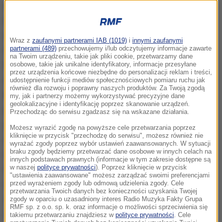
uwarunkowana, ciężka choroba rzadka o podłożu
nerwowo-mięśniowym. Przyczyną jej rozwoju jest
wada genetyczna powodująca niedobór białka
Wraz z
zaufanymi partnerami IAB (1019)
i
innymi zaufanymi
SMN, niezbędnego do prawidłowego
partnerami (489)
przechowujemy i/lub odczytujemy informacje zawarte
na Twoim urządzeniu, takie jak pliki cookie, przetwarzamy dane
funkcjonowania neuronów ruchowych,
osobowe, takie jak unikalne identyfikatory, informacje przesyłane
przez urządzenia końcowe niezbędne do personalizacji reklam i treści,
zlokalizowanych w przedniej części rdzenia
udostępnienie funkcji mediów społecznościowych pomiaru ruchu jak
również dla rozwoju i poprawny naszych produktów. Za Twoją zgodą
kręgowego
. W efekcie neurony obumierają, co
my, jak i partnerzy możemy wykorzystywać precyzyjne dane
geolokalizacyjne i identyfikację poprzez skanowanie urządzeń.
prowadzi do uogólnionego osłabienia,
Przechodząc do serwisu zgadzasz się na wskazane działania.
postępującego zaniku mięśni (w tym mięśni
Możesz wyrazić zgodę na powyższe cele przetwarzania poprzez
kliknięcie w przycisk "przechodzę do serwisu", możesz również nie
oddechowych oraz gardła i przełyku), niedowładu
wyrażać zgody poprzez wybór ustawień zaawansowanych. W sytuacji
braku zgody będziemy przetwarzać dane osobowe w innych celach na
ruchowego oraz niewydolności oddechowej.
innych podstawach prawnych (informacje w tym zakresie dostępne są
Choroba nie upośledza rozwoju poznawczego i
w naszej
polityce prywatności
). Poprzez kliknięcie w przycisk
"ustawienia zaawansowane" możesz zarządzać swoimi preferencjami
emocjonalnego osoby z SMA. Nieleczony rdzeniowy
przed wyrażeniem zgody lub odmową udzielenia zgody. Cele
przetwarzania Twoich danych bez konieczności uzyskania Twojej
zanik mięśni to najczęstsza genetyczna przyczyna
zgody w oparciu o uzasadniony interes Radio Muzyka Fakty Grupa
RMF sp. z o.o. sp. k. oraz informacje o możliwości sprzeciwienia się
śmierci dzieci do 2. roku życia.
takiemu przetwarzaniu znajdziesz w
polityce prywatności
. Cele