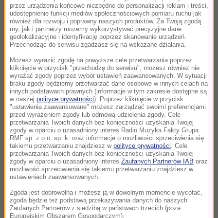
Dalsza część artykułu pod materiałem video:
przez urządzenia końcowe niezbędne do personalizacji reklam i treści,
udostępnienie funkcji mediów społecznościowych pomiaru ruchu jak
również dla rozwoju i poprawny naszych produktów. Za Twoją zgodą
my, jak i partnerzy możemy wykorzystywać precyzyjne dane
geolokalizacyjne i identyfikację poprzez skanowanie urządzeń.
Przechodząc do serwisu zgadzasz się na wskazane działania.
Możesz wyrazić zgodę na powyższe cele przetwarzania poprzez
kliknięcie w przycisk "przechodzę do serwisu", możesz również nie
wyrażać zgody poprzez wybór ustawień zaawansowanych. W sytuacji
braku zgody będziemy przetwarzać dane osobowe w innych celach na
innych podstawach prawnych (informacje w tym zakresie dostępne są
w naszej
polityce prywatności
). Poprzez kliknięcie w przycisk
"ustawienia zaawansowane" możesz zarządzać swoimi preferencjami
przed wyrażeniem zgody lub odmową udzielenia zgody. Cele
przetwarzania Twoich danych bez konieczności uzyskania Twojej
zgody w oparciu o uzasadniony interes Radio Muzyka Fakty Grupa
RMF sp. z o.o. sp. k. oraz informacje o możliwości sprzeciwienia się
takiemu przetwarzaniu znajdziesz w
polityce prywatności
. Cele
przetwarzania Twoich danych bez konieczności uzyskania Twojej
drogą kropelkową - gdy ktoś kaszle, kicha,
zgody w oparciu o uzasadniony interes
Zaufanych Partnerów IAB
oraz
możliwość sprzeciwienia się takiemu przetwarzaniu znajdziesz w
wydmuchuje nos
ustawieniach zaawansowanych.
poprzez bezpośredni kontakt
Zgoda jest dobrowolna i możesz ją w dowolnym momencie wycofać,
zgoda będzie też podstawą przekazywania danych do naszych
pośrednio - dotykając skażoną powierzchnię.
Zaufanych Partnerów z siedzibą w państwach trzecich (poza
Europejskim Obszarem Gospodarczym).