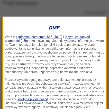
zdj. ilustracyjne
Tłuszcz jest dla naszego organizmu jak paliwo, daje
nam energię dwa razy taką co węglowodany czy
Wraz z
zaufanymi partnerami IAB (1019)
i
innymi zaufanymi
białka. Ale nie każdy tłuszcz to zdrowie. Jeśli robimy
partnerami (489)
przechowujemy i/lub odczytujemy informacje zawarte
na Twoim urządzeniu, takie jak pliki cookie, przetwarzamy dane
badania krwi to pojawiają się nam wyniki poziomu
osobowe, takie jak unikalne identyfikatory, informacje przesyłane
przez urządzenia końcowe niezbędne do personalizacji reklam i treści,
dobrego i złego cholesterolu, które są konsekwencją
udostępnienie funkcji mediów społecznościowych pomiaru ruchu jak
również dla rozwoju i poprawny naszych produktów. Za Twoją zgodą
spożywania tzw. nasyconego (złego) i
my, jak i partnerzy możemy wykorzystywać precyzyjne dane
nienasyconego (dobrego) tłuszczu.
geolokalizacyjne i identyfikację poprzez skanowanie urządzeń.
Przechodząc do serwisu zgadzasz się na wskazane działania.
Zdaniem lekarzy i dietetyków powinniśmy
Możesz wyrazić zgodę na powyższe cele przetwarzania poprzez
kliknięcie w przycisk "przechodzę do serwisu", możesz również nie
ograniczać spożycie produktów mlecznych i mięs,
wyrażać zgody poprzez wybór ustawień zaawansowanych. W sytuacji
braku zgody będziemy przetwarzać dane osobowe w innych celach na
gdyż to one są źródłem wszelkiego zła
innych podstawach prawnych (informacje w tym zakresie dostępne są
w naszej
polityce prywatności
). Poprzez kliknięcie w przycisk
poczynionego w naszym organizmie. Za to
"ustawienia zaawansowane" możesz zarządzać swoimi preferencjami
przed wyrażeniem zgody lub odmową udzielenia zgody. Cele
zwiększyć konsumpcję tłuszczy nienasyconych, w