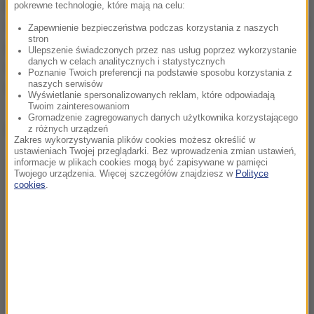
przyjmowaliśmy. Proponujemy wprowadzanie ich do
pokrewne technologie, które mają na celu:
diety w dawce około 6 ml (niepełna łyżka stołowa) do
Zapewnienie bezpieczeństwa podczas korzystania z naszych
stron
głównego posiłku przez pierwszy tydzień. Po tym
Ulepszenie świadczonych przez nas usług poprzez wykorzystanie
danych w celach analitycznych i statystycznych
czasie można stosować zwiększoną dawkę, czyli 3
Poznanie Twoich preferencji na podstawie sposobu korzystania z
naszych serwisów
razy dziennie po 6 ml -
radzi dr Adam Gumkowski.
Wyświetlanie spersonalizowanych reklam, które odpowiadają
Twoim zainteresowaniom
Gromadzenie zagregowanych danych użytkownika korzystającego
Dalsza część artykułu pod materiałem video:
z różnych urządzeń
Zakres wykorzystywania plików cookies możesz określić w
ustawieniach Twojej przeglądarki. Bez wprowadzenia zmian ustawień,
informacje w plikach cookies mogą być zapisywane w pamięci
Twojego urządzenia. Więcej szczegółów znajdziesz w
Polityce
cookies
.