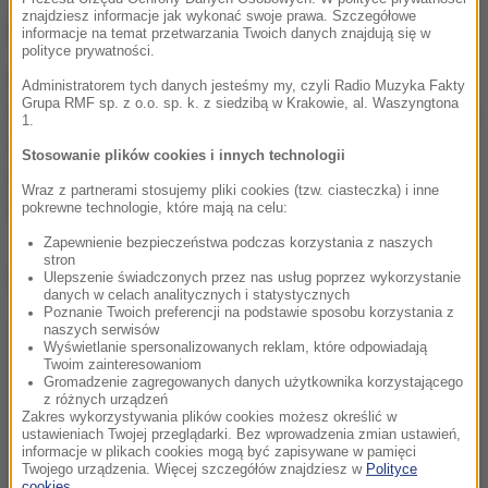
znajdziesz informacje jak wykonać swoje prawa. Szczegółowe
Ale wszystkie nowalijki są teraz tak nawożone?
informacje na temat przetwarzania Twoich danych znajdują się w
polityce prywatności.
Nowalijki dzielimy na te rosnące nad glebą i pod nią.
Administratorem tych danych jesteśmy my, czyli Radio Muzyka Fakty
Grupa RMF sp. z o.o. sp. k. z siedzibą w Krakowie, al. Waszyngtona
Więcej nawozów wsiąknie do korzeniowych warzyw,
1.
np. marchwi, buraków. Prędzej do diety
Stosowanie plików cookies i innych technologii
wprowadzajmy na ten moment wszystko, co rośnie
Wraz z partnerami stosujemy pliki cookies (tzw. ciasteczka) i inne
nad ziemią.
pokrewne technologie, które mają na celu:
Zapewnienie bezpieczeństwa podczas korzystania z naszych
stron
Dalsza część artykułu pod materiałem video:
Ulepszenie świadczonych przez nas usług poprzez wykorzystanie
danych w celach analitycznych i statystycznych
Poznanie Twoich preferencji na podstawie sposobu korzystania z
naszych serwisów
Wyświetlanie spersonalizowanych reklam, które odpowiadają
Twoim zainteresowaniom
Gromadzenie zagregowanych danych użytkownika korzystającego
z różnych urządzeń
Zakres wykorzystywania plików cookies możesz określić w
ustawieniach Twojej przeglądarki. Bez wprowadzenia zmian ustawień,
informacje w plikach cookies mogą być zapisywane w pamięci
Twojego urządzenia. Więcej szczegółów znajdziesz w
Polityce
cookies
.