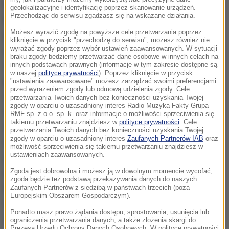
hodowana szklarniach. A ponieważ doba jeszcze
geolokalizacyjne i identyfikację poprzez skanowanie urządzeń.
Przechodząc do serwisu zgadzasz się na wskazane działania.
krótsza, więc rolnik musi jakoś przyspieszyć
Możesz wyrazić zgodę na powyższe cele przetwarzania poprzez
produkcje, więc potem w tym co jemy pojawiają się
kliknięcie w przycisk "przechodzę do serwisu", możesz również nie
wyrażać zgody poprzez wybór ustawień zaawansowanych. W sytuacji
azotowe środki nawożenia. One jeszcze same w
braku zgody będziemy przetwarzać dane osobowe w innych celach na
sobie nie są tak szkodliwe, co ich metabolity, które
innych podstawach prawnych (informacje w tym zakresie dostępne są
w naszej
polityce prywatności
). Poprzez kliknięcie w przycisk
przedostaną się do naszego organizmu jeżeli nie
"ustawienia zaawansowane" możesz zarządzać swoimi preferencjami
przed wyrażeniem zgody lub odmową udzielenia zgody. Cele
umyjemy dokładnie takich szklarniowych warzyw.
przetwarzania Twoich danych bez konieczności uzyskania Twojej
zgody w oparciu o uzasadniony interes Radio Muzyka Fakty Grupa
Ostrożnie z rzucaniem się na nowalijki, które
RMF sp. z o.o. sp. k. oraz informacje o możliwości sprzeciwienia się
takiemu przetwarzaniu znajdziesz w
polityce prywatności
. Cele
wyglądają piękniej niż powinny, np. rzodkiewka
przetwarzania Twoich danych bez konieczności uzyskania Twojej
zgody w oparciu o uzasadniony interes
Zaufanych Partnerów IAB
oraz
wielkości śliwki, czy moreli lub pomidory w
możliwość sprzeciwienia się takiemu przetwarzaniu znajdziesz w
ustawieniach zaawansowanych.
jednakowym idealnym kształcie. Oczywiście jakieś
Zgoda jest dobrowolna i możesz ją w dowolnym momencie wycofać,
naloty, nacieki nie powinny się na nich pojawiać.
zgoda będzie też podstawą przekazywania danych do naszych
Pamiętajmy jednak, że warzywo nie ma limitu na
Zaufanych Partnerów z siedzibą w państwach trzecich (poza
Europejskim Obszarem Gospodarczym).
wchłanianie środków nawożenia - jeżeli dostaną ich
Ponadto masz prawo żądania dostępu, sprostowania, usunięcia lub
200-300 procent to tyle wchłoną.
ograniczenia przetwarzania danych, a także złożenia skargi do
Prezesa Urzędu Ochrony Danych Osobowych. W polityce prywatności