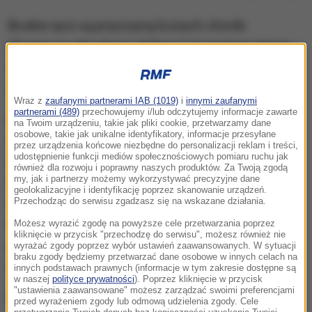
Brudne ręce są przyczyną licznych chorób.
Wystarczy odruchowo dotknąć nieumytymi rękami
okolic oczu, nosa czy ust i jesteśmy narażone na
ogromne ryzyko infekcji.
Wraz z
zaufanymi partnerami IAB (1019)
i
innymi zaufanymi
partnerami (489)
przechowujemy i/lub odczytujemy informacje zawarte
Pamiętajcie, każde dotknięcie banknotu, poręczy w
na Twoim urządzeniu, takie jak pliki cookie, przetwarzamy dane
osobowe, takie jak unikalne identyfikatory, informacje przesyłane
autobusie, sklepowego wózka, klamki sprawia, że na
przez urządzenia końcowe niezbędne do personalizacji reklam i treści,
udostępnienie funkcji mediów społecznościowych pomiaru ruchu jak
nasze ręce dostaje się od 100 do 10 tys. komórek
również dla rozwoju i poprawny naszych produktów. Za Twoją zgodą
my, jak i partnerzy możemy wykorzystywać precyzyjne dane
drobnoustrojów.
To bomba bakteryjna, którą
geolokalizacyjne i identyfikację poprzez skanowanie urządzeń.
rozbroić może tylko mycie rąk.
Wystarczy
Przechodząc do serwisu zgadzasz się na wskazane działania.
kilkadziesiąt sekund myć ręce, by oczyścić je z 90
Możesz wyrazić zgodę na powyższe cele przetwarzania poprzez
kliknięcie w przycisk "przechodzę do serwisu", możesz również nie
proc. bakterii. Żeby uzyskać najlepszy efekt
wyrażać zgody poprzez wybór ustawień zaawansowanych. W sytuacji
braku zgody będziemy przetwarzać dane osobowe w innych celach na
potrzebne jest niecała minuta.
innych podstawach prawnych (informacje w tym zakresie dostępne są
w naszej
polityce prywatności
). Poprzez kliknięcie w przycisk
"ustawienia zaawansowane" możesz zarządzać swoimi preferencjami
Myj ręce wodą z mydłem lub używając środka
przed wyrażeniem zgody lub odmową udzielenia zgody. Cele