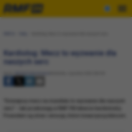
RMF24
Fakty
Kardiolog: Mecz to wyzwanie dla naszych serc
Kardiolog: Mecz to wyzwanie dla
naszych serc
Autor:
Michał Dobrołowicz
Niedziela, 4 grudnia 2022 (00:29)
"Dzisiejszy mecz na mundialu to wyzwanie dla naszych
serc" - tak przekonują w RMF FM lekarze-kardiolodzy.
Powodem są stres i emocje, które towarzyszą kibicom.