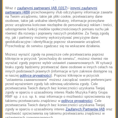
emocjami idzie wzrost ciśnienia tętniczego, a wraz z
nim rośnie ryzyko incydentów sercowo-
Wraz z
zaufanymi partnerami IAB (1017)
i
innymi zaufanymi
partnerami (489)
przechowujemy i/lub odczytujemy informacje zawarte
naczyniowych takich jak zawał czy udar
- podkreśla
na Twoim urządzeniu, takie jak pliki cookie, przetwarzamy dane
osobowe, takie jak unikalne identyfikatory, informacje przesyłane
kardiolog, prezes Polskiego Towarzystwa Chorób
przez urządzenia końcowe niezbędne do personalizacji reklam i treści,
udostępnienie funkcji mediów społecznościowych pomiaru ruchu jak
Cywilizacyjnych profesor Filip Szymański.
To nie
również dla rozwoju i poprawny naszych produktów. Za Twoją zgodą
my, jak i partnerzy możemy wykorzystywać precyzyjne dane
znaczy, że mamy nie oglądać meczu. Bardzo ważne
geolokalizacyjne i identyfikację poprzez skanowanie urządzeń.
Przechodząc do serwisu zgadzasz się na wskazane działania.
jest, by pacjentów przygotować do mundialu,
Możesz wyrazić zgodę na powyższe cele przetwarzania poprzez
powinniśmy zoptymalizować leczenie
- dodaje
kliknięcie w przycisk "przechodzę do serwisu", możesz również nie
wyrażać zgody poprzez wybór ustawień zaawansowanych. W sytuacji
ekspert.
braku zgody będziemy przetwarzać dane osobowe w innych celach na
innych podstawach prawnych (informacje w tym zakresie dostępne są
Lekarze zauważają, że moment rozpoczęcia meczu
w naszej
polityce prywatności
). Poprzez kliknięcie w przycisk
"ustawienia zaawansowane" możesz zarządzać swoimi preferencjami
oznacza większy spokój na izbach przyjęć.
Moment
przed wyrażeniem zgody lub odmową udzielenia zgody. Cele
przetwarzania Twoich danych bez konieczności uzyskania Twojej
po meczu to czas, gdy pacjenci, szczęśliwi albo
zgody w oparciu o uzasadniony interes Radio Muzyka Fakty Grupa
RMF sp. z o.o. sp. k. oraz informacje o możliwości sprzeciwienia się
zasmuceni, częściej trafiają na izbę przyjęć
-
takiemu przetwarzaniu znajdziesz w
polityce prywatności
. Cele
przetwarzania Twoich danych bez konieczności uzyskania Twojej
zauważa ekspert.
zgody w oparciu o uzasadniony interes
Zaufanych Partnerów IAB
oraz
możliwość sprzeciwienia się takiemu przetwarzaniu znajdziesz w
ustawieniach zaawansowanych.