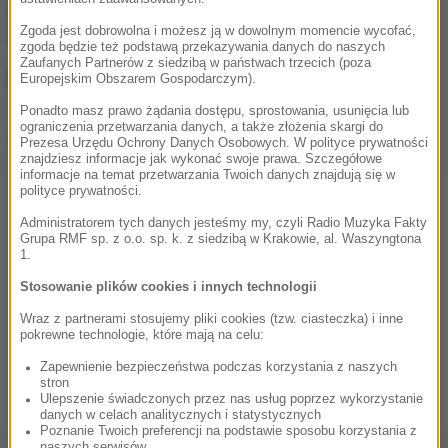
Zdrowe przekąski w trakcie meczu.
Zgoda jest dobrowolna i możesz ją w dowolnym momencie wycofać,
"Nie zwiększajmy ryzyka
zgoda będzie też podstawą przekazywania danych do naszych
Zaufanych Partnerów z siedzibą w państwach trzecich (poza
metabolicznego"
Europejskim Obszarem Gospodarczym).
Ponadto masz prawo żądania dostępu, sprostowania, usunięcia lub
ograniczenia przetwarzania danych, a także złożenia skargi do
Dalsza część artykułu pod materiałem video:
Prezesa Urzędu Ochrony Danych Osobowych. W polityce prywatności
znajdziesz informacje jak wykonać swoje prawa. Szczegółowe
informacje na temat przetwarzania Twoich danych znajdują się w
polityce prywatności.
Administratorem tych danych jesteśmy my, czyli Radio Muzyka Fakty
Grupa RMF sp. z o.o. sp. k. z siedzibą w Krakowie, al. Waszyngtona
1.
Stosowanie plików cookies i innych technologii
Wraz z partnerami stosujemy pliki cookies (tzw. ciasteczka) i inne
pokrewne technologie, które mają na celu:
Zapewnienie bezpieczeństwa podczas korzystania z naszych
stron
Ulepszenie świadczonych przez nas usług poprzez wykorzystanie
danych w celach analitycznych i statystycznych
Poznanie Twoich preferencji na podstawie sposobu korzystania z
naszych serwisów