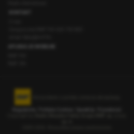
Radio internetowe
KONTAKT
O nas
Gorąca Linia RMF FM: 600 700 800
email: fakty@rmf.fm
APLIKACJE MOBILNE
RMF FM
RMF ON
Korzystanie z portalu oznacza akceptację
Regulaminu
.
Polityka Cookies
.
SpeakUp
.
Prywatność
.
Copyright by
Radio Muzyka Fakty Grupa RMF sp. z o.o.
sp. k.
2009-2026. Wszystkie prawa zastrzeżone.