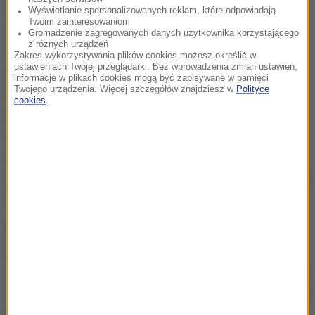
Zdaniem specjalistów, bardzo ważne dla naszego
Wyświetlanie spersonalizowanych reklam, które odpowiadają
Twoim zainteresowaniom
zdrowia jest to, co jemy w trakcie oglądania
Gromadzenie zagregowanych danych użytkownika korzystającego
z różnych urządzeń
meczu.
Niestety, są to często produkty
Zakres wykorzystywania plików cookies możesz określić w
ustawieniach Twojej przeglądarki. Bez wprowadzenia zmian ustawień,
przetworzone, a przecież mamy owoce czy orzechy
informacje w plikach cookies mogą być zapisywane w pamięci
Twojego urządzenia. Więcej szczegółów znajdziesz w
Polityce
dużo lepsze dla naszego zdrowia. Możemy zastąpić
cookies
.
słodkie gazowane napoje czymś zdrowym. To
ważne, bo od tego zależy nasze ryzyko sercowo-
naczyniowe oraz nasze ryzyko metaboliczne.
Nie
chcemy, by nasi pacjenci przytyli w czasie oglądania
mundialu
- dodaje profesor Filip Szymański.
Kardiolog podpowiada, by wykorzystać czas przed
meczem, by zmierzyć ciśnienie krwi i tętno.
Tętno
powinno być poniżej 80 uderzeń na minutę. Ciśnienie
powinno być poniżej 140/90, przygotujmy zdrowe dla
serca i naczyń przekąski -
podkreśla ekspert.