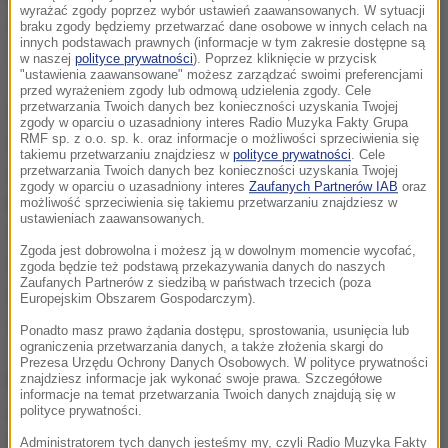
wyrażać zgody poprzez wybór ustawień zaawansowanych. W sytuacji
cukrzycę.
braku zgody będziemy przetwarzać dane osobowe w innych celach na
innych podstawach prawnych (informacje w tym zakresie dostępne są
w naszej
polityce prywatności
). Poprzez kliknięcie w przycisk
"ustawienia zaawansowane" możesz zarządzać swoimi preferencjami
To właśnie powikłania naczyniowe związane z
przed wyrażeniem zgody lub odmową udzielenia zgody. Cele
przetwarzania Twoich danych bez konieczności uzyskania Twojej
cukrzycą były inspiracją do tych badań. Wiele
zgody w oparciu o uzasadniony interes Radio Muzyka Fakty Grupa
objawów tej choroby ma związek ze zmianami
RMF sp. z o.o. sp. k. oraz informacje o możliwości sprzeciwienia się
takiemu przetwarzaniu znajdziesz w
polityce prywatności
. Cele
zachodzącymi w naczyniach, problemami z
przetwarzania Twoich danych bez konieczności uzyskania Twojej
zgody w oparciu o uzasadniony interes
Zaufanych Partnerów IAB
oraz
krążeniem i dotlenianiem niektórych organów. Mimo
możliwość sprzeciwienia się takiemu przetwarzaniu znajdziesz w
ustawieniach zaawansowanych.
że cukrzyca dotyka na całym świecie około 420
Zgoda jest dobrowolna i możesz ją w dowolnym momencie wycofać,
milionów ludzi, wiedza na temat mechanizmów w
zgoda będzie też podstawą przekazywania danych do naszych
Zaufanych Partnerów z siedzibą w państwach trzecich (poza
jakie uszkadza naczynia jest wciąż bardzo mała. To
Europejskim Obszarem Gospodarczym).
utrudnia prace nad odpowiednią terapią.
Ponadto masz prawo żądania dostępu, sprostowania, usunięcia lub
ograniczenia przetwarzania danych, a także złożenia skargi do
Prezesa Urzędu Ochrony Danych Osobowych. W polityce prywatności
Przełomowy, trójwymiarowy model układu
znajdziesz informacje jak wykonać swoje prawa. Szczegółowe
informacje na temat przetwarzania Twoich danych znajdują się w
naczyniowego, opracowany przez Penningera i
polityce prywatności.
współpracowników znakomicie odtwarza strukturę i
Administratorem tych danych jesteśmy my, czyli Radio Muzyka Fakty