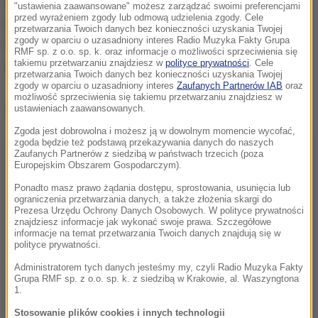
długości i ważył 400 gramów. Dziecko w tym
"ustawienia zaawansowane" możesz zarządzać swoimi preferencjami
przed wyrażeniem zgody lub odmową udzielenia zgody. Cele
tygodniu ciąży powinno ważyć dwa razy tyle.
przetwarzania Twoich danych bez konieczności uzyskania Twojej
zgody w oparciu o uzasadniony interes Radio Muzyka Fakty Grupa
Chłopiec mieścił się w dłoni, a jego stan był ciężki,
RMF sp. z o.o. sp. k. oraz informacje o możliwości sprzeciwienia się
takiemu przetwarzaniu znajdziesz w
polityce prywatności
. Cele
dlatego trafił na oddział intensywnej terapii.
przetwarzania Twoich danych bez konieczności uzyskania Twojej
zgody w oparciu o uzasadniony interes
Zaufanych Partnerów IAB
oraz
możliwość sprzeciwienia się takiemu przetwarzaniu znajdziesz w
Dalsza część artykułu pod materiałem video:
ustawieniach zaawansowanych.
Zgoda jest dobrowolna i możesz ją w dowolnym momencie wycofać,
zgoda będzie też podstawą przekazywania danych do naszych
Zaufanych Partnerów z siedzibą w państwach trzecich (poza
Europejskim Obszarem Gospodarczym).
Ponadto masz prawo żądania dostępu, sprostowania, usunięcia lub
ograniczenia przetwarzania danych, a także złożenia skargi do
Prezesa Urzędu Ochrony Danych Osobowych. W polityce prywatności
znajdziesz informacje jak wykonać swoje prawa. Szczegółowe
informacje na temat przetwarzania Twoich danych znajdują się w
polityce prywatności.
Administratorem tych danych jesteśmy my, czyli Radio Muzyka Fakty
Grupa RMF sp. z o.o. sp. k. z siedzibą w Krakowie, al. Waszyngtona
1.
Stosowanie plików cookies i innych technologii