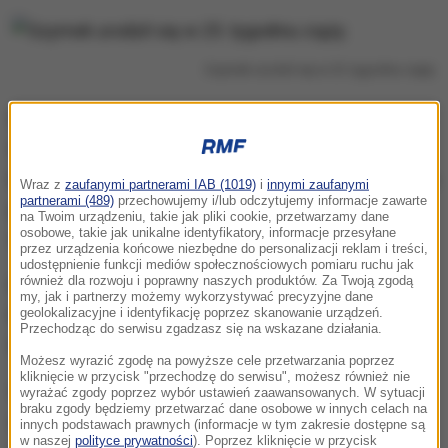
Szymek urodził się w 25. tygodniu ciąży.
Ciąża pani Kamili przebiegała bezproblemowo. W 25.
tygodniu pojawiły się u niej wysokie ciśnienie,
białkomocz i cukrzyca. Kobieta z Kołobrzegu została
Wraz z
zaufanymi partnerami IAB (1019)
i
innymi zaufanymi
partnerami (489)
przechowujemy i/lub odczytujemy informacje zawarte
przewieziona do Kliniki Położnictwa i Ginekologii
na Twoim urządzeniu, takie jak pliki cookie, przetwarzamy dane
osobowe, takie jak unikalne identyfikatory, informacje przesyłane
SPSK nr 2 w Szczecinie.
przez urządzenia końcowe niezbędne do personalizacji reklam i treści,
udostępnienie funkcji mediów społecznościowych pomiaru ruchu jak
również dla rozwoju i poprawny naszych produktów. Za Twoją zgodą
Mimo że stan ciężarnej ustabilizował się, konieczne
my, jak i partnerzy możemy wykorzystywać precyzyjne dane
było rozwiązanie ciąży ze wskazań położniczych.
geolokalizacyjne i identyfikację poprzez skanowanie urządzeń.
Przechodząc do serwisu zgadzasz się na wskazane działania.
Dziecko nie rosło i istniało zagrożenie jego życia.
Możesz wyrazić zgodę na powyższe cele przetwarzania poprzez
kliknięcie w przycisk "przechodzę do serwisu", możesz również nie
Szymon urodził się 27 września przez cesarskie
wyrażać zgody poprzez wybór ustawień zaawansowanych. W sytuacji
braku zgody będziemy przetwarzać dane osobowe w innych celach na
cięcie. Był skrajnym wcześniakiem, miał 30 cm
innych podstawach prawnych (informacje w tym zakresie dostępne są
w naszej
polityce prywatności
). Poprzez kliknięcie w przycisk